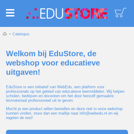
logoAltText
Catalogus
Welkom bij EduStore, de
webshop voor educatieve
uitgaven!
EduStore is een initiatief van WebEdu, een platform voor
professionals op het gebied van educatieve leermiddelen. Wij helpen
scholen, bedrijven en docenten om het door henzelf gemaakte
lesmateriaal professioneel uit te geven.
Mocht je een product willen bestellen en deze niet in onze webshop
kunnen vinden, stuur dan een mailtje naar
info@webedu.nl
en wij
regelen de rest!